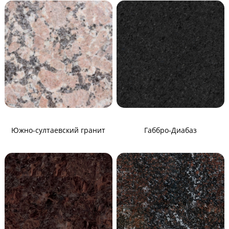
Южно-султаевский гранит
Габбро-Диабаз