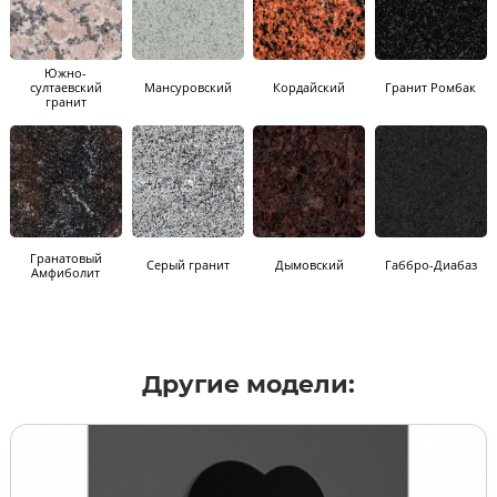
Южно-
султаевский
Мансуровский
Кордайский
Гранит Ромбак
гранит
Гранатовый
Серый гранит
Дымовский
Габбро-Диабаз
Амфиболит
Другие модели: