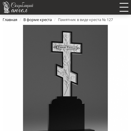
Главная
/
В форме креста
/
Памятник в виде креста № 127