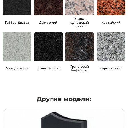
Южно-
Габбро-Диабаз
Дымовский
султаевский
Кордайский
гранит
Гранатовый
Мансуровский
Гранит Ромбак
Серый гранит
Амфиболит
Другие модели: