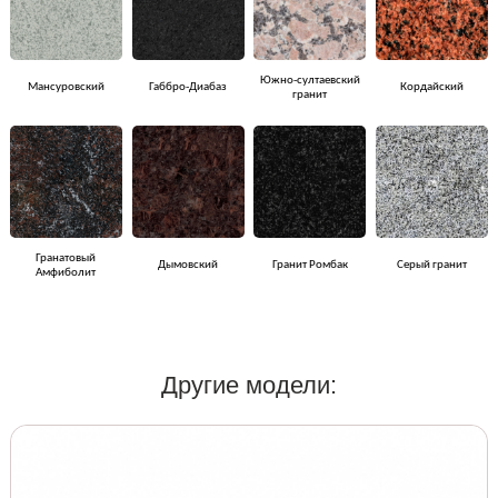
Южно-султаевский
Мансуровский
Габбро-Диабаз
Кордайский
гранит
Гранатовый
Дымовский
Гранит Ромбак
Серый гранит
Амфиболит
Другие модели: